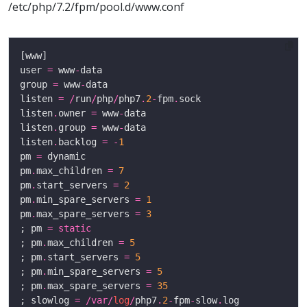
/etc/php/7.2/fpm/pool.d/www.conf
user 
=
 www
-
group 
=
 www
-
listen 
=
/
run
/
php
/
php7
.
2
-
fpm
.
listen
.
owner 
=
 www
-
listen
.
group 
=
 www
-
listen
.
backlog 
=
-
1
pm 
=
pm
.
max_children 
=
7
pm
.
start_servers 
=
2
pm
.
min_spare_servers 
=
1
pm
.
max_spare_servers 
=
3
; pm 
=
static
; pm
.
max_children 
=
5
; pm
.
start_servers 
=
5
; pm
.
min_spare_servers 
=
5
; pm
.
max_spare_servers 
=
35
; slowlog 
=
/
var
/
log
/
php7
.
2
-
fpm
-
slow
.