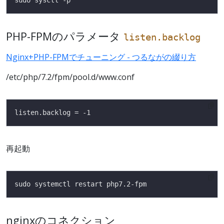
PHP-FPMのパラメータ
listen.backlog
Nginx+PHP-FPMでチューニング - つるながの綴り方
/etc/php/7.2/fpm/pool.d/www.conf
再起動
nginxのコネクション