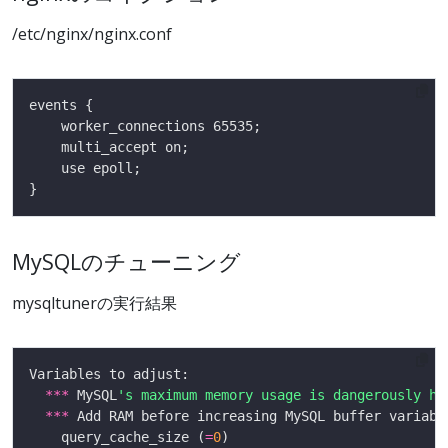
/etc/nginx/nginx.conf
MySQLのチューニング
mysqltunerの実行結果
***
 MySQL
's maximum memory usage is dangerously hi
***
 Add RAM before increasing MySQL buffer variabl
    query_cache_size (
=
0