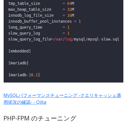
tmp_table_size          
=
64
max_heap_table_size     
=
32
innodb_log_file_size    
=
16
innodb_buffer_pool_instances 
=
1
long_query_time         
=
1
slow_query_log          
=
1
slow_query_log_file
=/
var
/
log
/
mysql
/
mysql
-
slow
.
[mariadb
-
10.1
MySQLパフォーマンスチューニング -クエリキャッシュ適
用状況の確認- - Qiita
PHP-FPM のチューニング