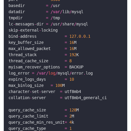
basedir         
=
/
datadir         
=
/
var
/
lib
/
tmpdir          
=
/
lc
-
messages
-
dir 
=
/
usr
/
share
/
skip
-
external
-
bind
-
address            
=
127.0
.
0.1
key_buffer_size         
=
16
max_allowed_packet      
=
16
thread_stack            
=
192
thread_cache_size       
=
8
myisam_recover_options  
=
log_error 
=
/
var
/
log
/
mysql
/
error
.
expire_logs_days        
=
10
max_binlog_size   
=
100
character
-
set
-
server  
=
collation
-
server      
=
query_cache_size        
=
128
query_cache_limit       
=
2
query_cache_min_res_unit
=
4
query_cache_type        
=
1