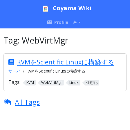
Coyama Wiki
Profile
Tag:
WebVirtMgr
KVMをScientific Linuxに構築する
サーバ
KVMをScientific Linuxに構築する
Tags:
KVM
WebVirtMgr
Linux
仮想化
All Tags