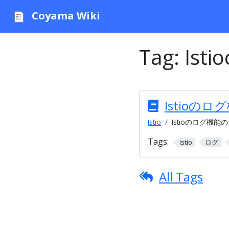
Coyama Wiki
Tag:
Istio
Istioの
Istio
Istioのログ機能
Tags:
Istio
ログ
All Tags