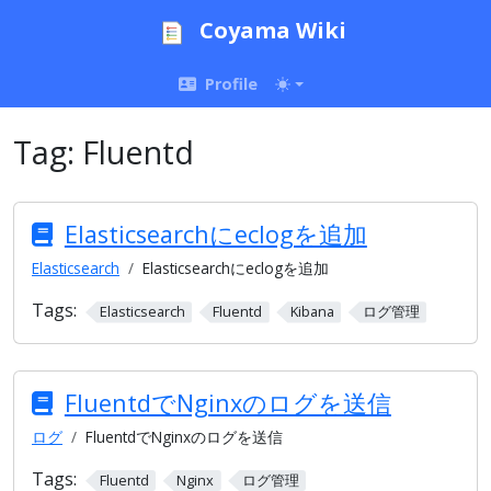
Coyama Wiki
Profile
Tag:
Fluentd
Elasticsearchにeclogを追加
Elasticsearch
Elasticsearchにeclogを追加
Tags:
Elasticsearch
Fluentd
Kibana
ログ管理
FluentdでNginxのログを送信
ログ
FluentdでNginxのログを送信
Tags:
Fluentd
Nginx
ログ管理