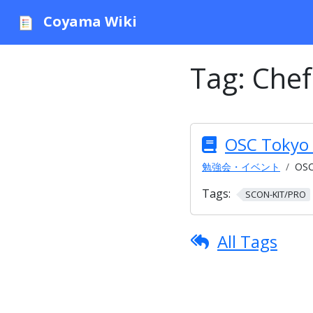
Coyama Wiki
Tag:
Chef
OSC Tokyo 
勉強会・イベント
OSC
Tags:
SCON-KIT/PRO
All Tags