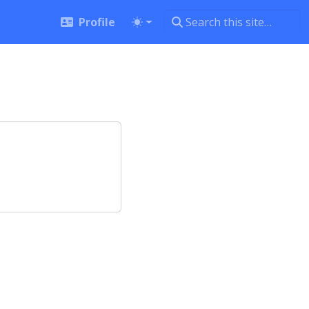
Profile