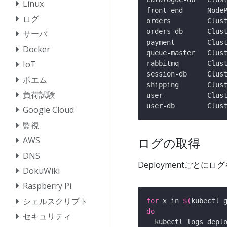
Linux
ログ
サーバ
Docker
IoT
ポエム
負荷試験
Google Cloud
監視
AWS
ログの取得
DNS
Deploymentごとに
DokuWiki
Raspberry Pi
シェルスクリプト
for
 x in 
$(
kubectl 
do
セキュリティ
  kubectl logs depl