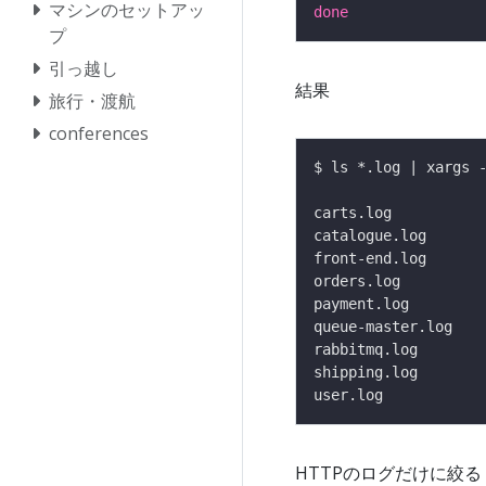
マシンのセットアッ
done
プ
引っ越し
結果
旅行・渡航
conferences
HTTPのログだけに絞る