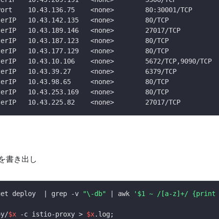
ログを書き出し
get deploy  | grep -v 
"\-db"
 | awk 
'$1 ~ /[a-z]+/ {print
oy/
$x
 -c istio-proxy > 
$x