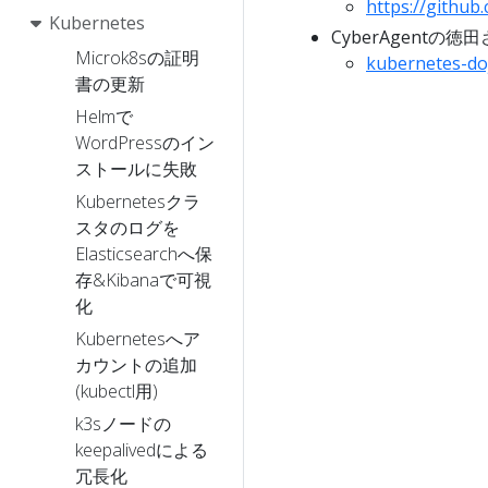
https://githu
Kubernetes
CyberAgentの
Microk8sの証明
kubernetes-doj
書の更新
Helmで
WordPressのイン
ストールに失敗
Kubernetesクラ
スタのログを
Elasticsearchへ保
存&Kibanaで可視
化
Kubernetesへア
カウントの追加
(kubectl用)
k3sノードの
keepalivedによる
冗長化