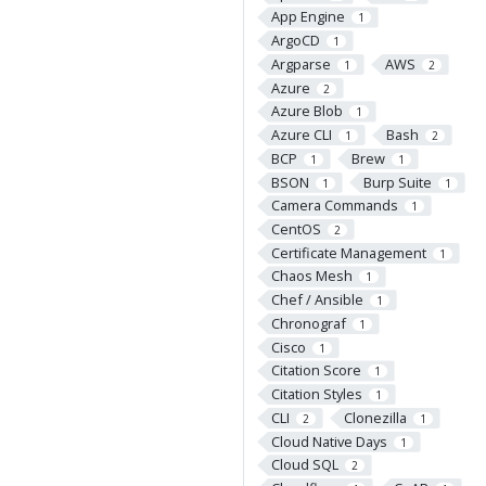
App Engine
1
ArgoCD
1
Argparse
AWS
1
2
Azure
2
Azure Blob
1
Azure CLI
Bash
1
2
BCP
Brew
1
1
BSON
Burp Suite
1
1
Camera Commands
1
CentOS
2
Certificate Management
1
Chaos Mesh
1
Chef / Ansible
1
Chronograf
1
Cisco
1
Citation Score
1
Citation Styles
1
CLI
Clonezilla
2
1
Cloud Native Days
1
Cloud SQL
2