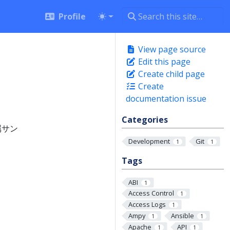
Profile
View page source
Edit this page
Create child page
Create
documentation issue
Categories
の付属サン
Development
Git
1
1
Tags
ABI
1
Access Control
1
Access Logs
1
Ampy
Ansible
1
1
Apache
API
1
1