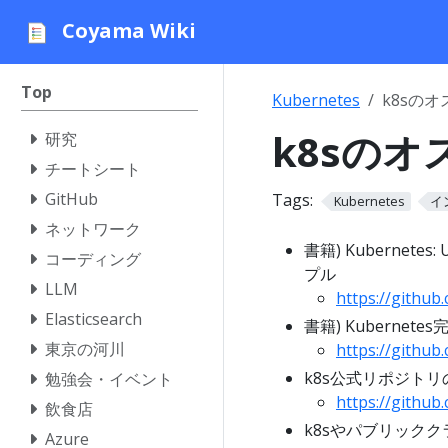
Coyama Wiki
Top
Kubernetes
k8sの
k8sの
研究
チートシート
GitHub
Tags:
Kubernetes
イ
ネットワーク
書籍) Kubernetes: U
コーディング
プル
LLM
https://githu
Elasticsearch
書籍) Kuberne
東京の河川
https://githu
k8s公式リポジト
勉強会・イベント
https://githu
飲食店
k8sやパブリック
Azure