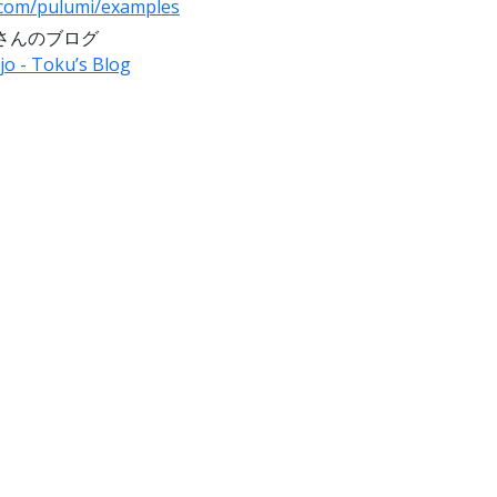
b.com/pulumi/examples
徳田さんのブログ
o - Toku’s Blog