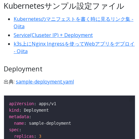
Kubernetesサンプル設定ファイル
Kubernetesのマニフェストを書く時に見るリンク集 -
Qiita
Service(Cluseter IP) + Deployment
k3s上にNginx Ingressを使ってWebアプリをデプロイ
- Qiita
Deployment
出典:
sample-deployment.yaml
apiVersion
kind
metadata
name
spec
replicas
: 
3