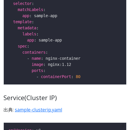
selector
matchLabels
app
template
metadata
labels
app
spec
containers
        - 
name
image
ports
            - 
containerPort
: 
80
Service(Cluster IP)
出典:
sample-clusterip.yaml