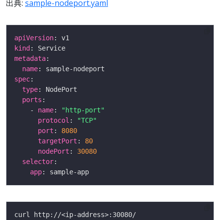
出典:
sample-nodeport.yaml
apiVersion
kind
metadata
name
spec
type
ports
    - 
name
: 
"http-port"
protocol
: 
"TCP"
port
: 
8080
targetPort
: 
80
nodePort
: 
30080
selector
app