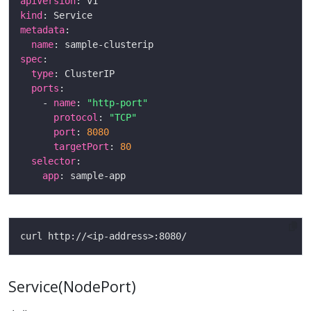
apiVersion
kind
metadata
name
spec
type
ports
    - 
name
: 
"http-port"
protocol
: 
"TCP"
port
: 
8080
targetPort
: 
80
selector
app
Service(NodePort)