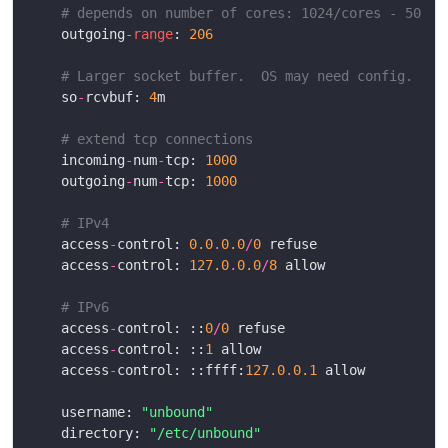
# depends on number of cores: 1024/cores - 50
	outgoing
-
range
: 
206
# Larger socket buffer.  OS may need config.
	so
-
rcvbuf: 
4
# extend tcp connections
	incoming
-
num
-
tcp: 
1000
	outgoing
-
num
-
tcp: 
1000
# IPv4
	access
-
control: 
0.0
.
0.0
/
0
	access
-
control: 
127.0
.
0.0
/
8
# IPv6
	access
-
control: ::
0
/
0
	access
-
control: ::
1
	access
-
control: ::ffff:
127.0
.
0.1
	username: 
"unbound"
	directory: 
"/etc/unbound"