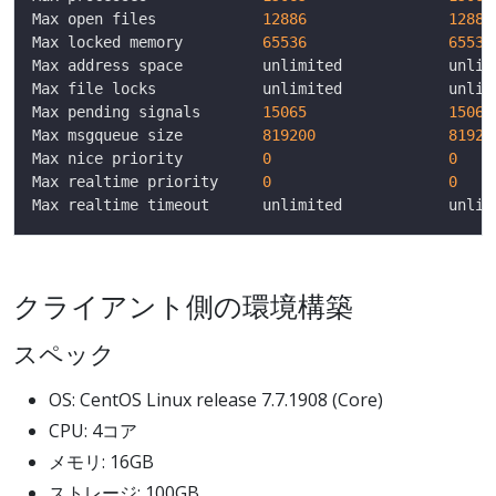
Max open files            
12886
12886
Max locked memory         
65536
65536
Max pending signals       
15065
15065
Max msgqueue size         
819200
81920
Max nice priority         
0
0
Max realtime priority     
0
0
クライアント側の環境構築
スペック
OS: CentOS Linux release 7.7.1908 (Core)
CPU: 4コア
メモリ: 16GB
ストレージ: 100GB