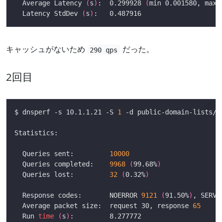
  Average Latency 
(
s
)
:  0.299928 
(
min 0.001580, max 
  Latency StdDev 
(
s
)
キャッシュがないため
だった。
290 qps
2回目
$ dnsperf -s 10.1.1.21 -S 
1
  Queries sent:         
10000
  Queries completed:    
9968
(
99.68%
)
  Queries lost:         
32
(
0.32%
)
  Response codes:       NOERROR 
9121
(
91.50%
)
, SERVF
  Average packet size:  request 30, response 
65
  Run 
time
(
s
)