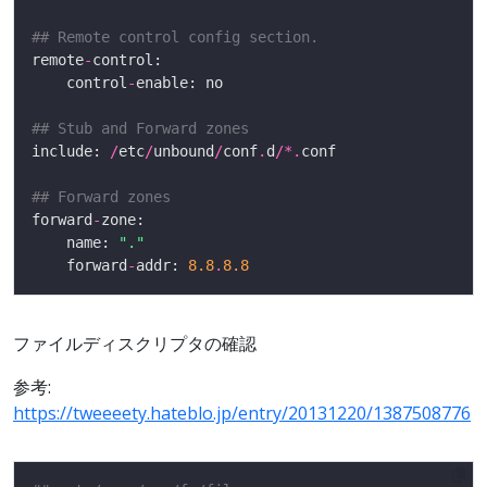
## Remote control config section.
remote
-
	control
-
## Stub and Forward zones
include: 
/
etc
/
unbound
/
conf
.
d
/*.
## Forward zones
forward
-
	name: 
"."
	forward
-
addr: 
8.8
.
8.8
ファイルディスクリプタの確認
参考:
https://tweeeety.hateblo.jp/entry/20131220/1387508776