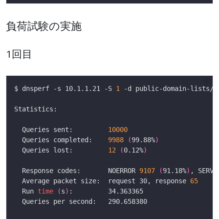
負荷試験の実施
1回目
$ dnsperf -s 10.1.1.21 -S 
1
  Queries sent:         
10000
  Queries completed:    
9988
(
99.88%
)
  Queries lost:         
12
(
0.12%
)
  Response codes:       NOERROR 
9107
(
91.18%
)
, SERVF
  Average packet size:  request 30, response 
65
  Run 
time
(
s
)