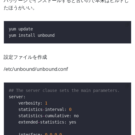
パッケージでインストールすると古いので本来はビルドし
たほうがいい。
設定ファイルを作成
/etc/unbound/unbound.conf
## The server clause sets the main parameters.
	verbosity: 
1
	statistics
-
interval: 
0
	statistics
-
	extended
-
	interface: 
0.0
.
0.0