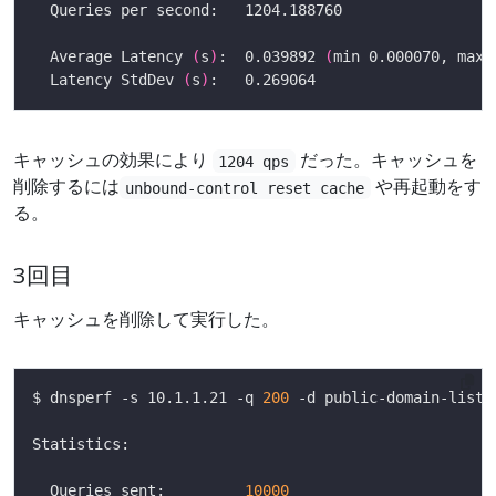
  Average Latency 
(
s
)
:  0.039892 
(
min 0.000070, max 
  Latency StdDev 
(
s
)
キャッシュの効果により
だった。キャッシュを
1204 qps
削除するには
や再起動をす
unbound-control reset cache
る。
3回目
キャッシュを削除して実行した。
$ dnsperf -s 10.1.1.21 -q 
200
  Queries sent:         
10000