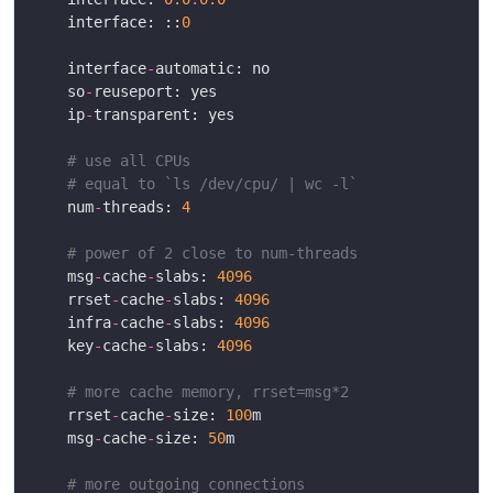
	interface: ::
0
	interface
-
	so
-
	ip
-
# use all CPUs
# equal to `ls /dev/cpu/ | wc -l`
	num
-
threads: 
4
# power of 2 close to num-threads
	msg
-
cache
-
slabs: 
4096
	rrset
-
cache
-
slabs: 
4096
	infra
-
cache
-
slabs: 
4096
	key
-
cache
-
slabs: 
4096
# more cache memory, rrset=msg*2
	rrset
-
cache
-
size: 
100
	msg
-
cache
-
size: 
50
# more outgoing connections