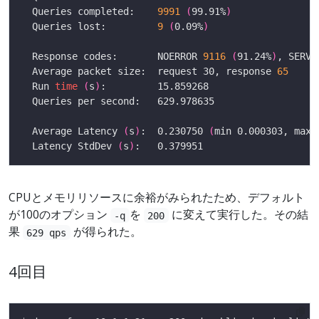
  Queries completed:    
9991
(
99.91%
)
  Queries lost:         
9
(
0.09%
)
  Response codes:       NOERROR 
9116
(
91.24%
)
, SERVF
  Average packet size:  request 30, response 
65
  Run 
time
(
s
)
  Average Latency 
(
s
)
:  0.230750 
(
min 0.000303, max 
  Latency StdDev 
(
s
)
CPUとメモリリソースに余裕がみられたため、デフォルト
が100のオプション
を
に変えて実行した。その結
-q
200
果
が得られた。
629 qps
4回目