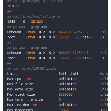
## cat /proc/sys/fs/file-max
381622
##
## cat /proc/sys/fs/file-nr
1248	0	
381622
## ps aux | grep unb
unbound  
13949
  0.2  8.2 
1066060
321520
root     
13958
  0.0  0.0 
112728
968
 pts/0    S+   
##
## ps aux | grep unb
unbound  
13949
  0.2  8.2 
1066060
321520
root     
13958
  0.0  0.0 
112728
968
 pts/0    S+   
##
## cat /proc/13949/limits
Max cpu 
time
Max stack size            
8388608
Max core file size        
0
Max resident 
set
Max processes             
15065
15065