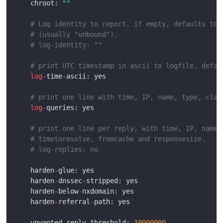
	chroot: 
""
# Log identity to report. if empty, defaults to 
# (usually "unbound").
# log-identity: ""
# print UTC timestamp in ascii to logfile, defau
log
-
time
-
# print one line with time, IP, name, type, clas
log
-
# print one line per reply, with time, IP, name,
# timetoresolve, fromcache and responsesize.
# log-replies: no
	harden
-
	harden
-
dnssec
-
	harden
-
below
-
	harden
-
referral
-
	unwanted
-
reply
-
threshold: 
10000000