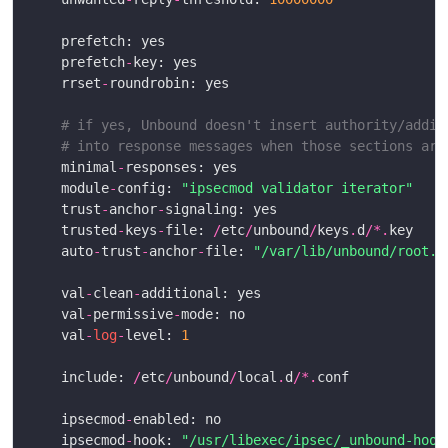
	prefetch
-
	rrset
-
# if yes, Unbound doesn't insert authority/addit
# into response messages when those sections are
	minimal
-
	module
-
config: 
"ipsecmod validator iterator"
	trust
-
anchor
-
	trusted
-
keys
-
file: 
/
etc
/
unbound
/
keys
.
d
/*.
	auto
-
trust
-
anchor
-
file: 
"/var/lib/unbound/root.k
	val
-
clean
-
	val
-
permissive
-
	val
-
log
-
level: 
1
	include: 
/
etc
/
unbound
/
local
.
d
/*.
	ipsecmod
-
	ipsecmod
-
hook: 
"/usr/libexec/ipsec/_unbound-hook