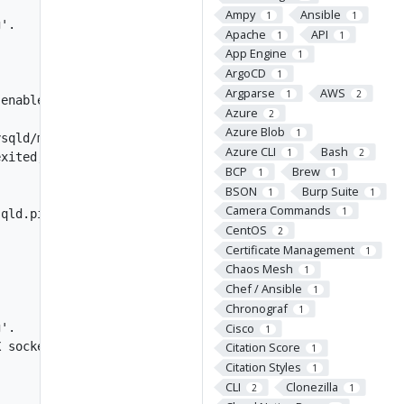
Ampy
Ansible
1
1
'.

Apache
API
1
1
App Engine
1
ArgoCD
1
Argparse
AWS
1
2
enabled)

Azure
2
Azure Blob
1
sqld/mysqld.pid (code=exited, status=0/SUCCESS)

Azure CLI
Bash
1
2
xited, status=0/SUCCESS)

BCP
Brew
1
1
BSON
Burp Suite
1
1
Camera Commands
1
qld.pid

CentOS
2
Certificate Management
1
Chaos Mesh
1
Chef / Ansible
1
Chronograf
1
Cisco
'.

1
 socket file don't exists.

Citation Score
1
Citation Styles
1
CLI
Clonezilla
2
1