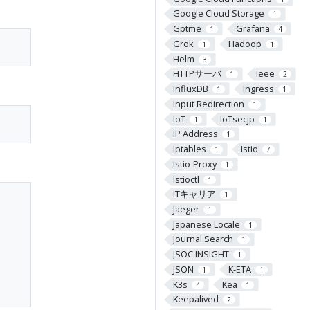
Google Cloud Storage
1
Gptme
Grafana
1
4
Grok
Hadoop
1
1
Helm
3
HTTPサーバ
Ieee
1
2
InfluxDB
Ingress
1
1
Input Redirection
1
IoT
IoTsecjp
1
1
IP Address
1
Iptables
Istio
1
7
Istio-Proxy
1
Istioctl
1
ITキャリア
1
Jaeger
1
Japanese Locale
1
Journal Search
1
JSOC INSIGHT
1
JSON
K-ETA
1
1
K3s
Kea
4
1
Keepalived
2