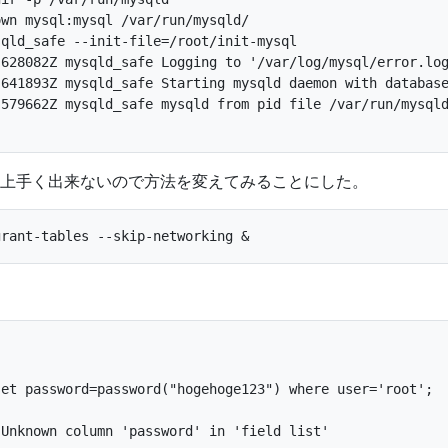
wn mysql:mysql /var/run/mysqld/

qld_safe --init-file=/root/init-mysql

628082Z mysqld_safe Logging to '/var/log/mysql/error.log
641893Z mysqld_safe Starting mysqld daemon with database
579662Z mysqld_safe mysqld from pid file /var/run/mysqld
上手く出来ないので方法を変えてみることにした。
et password=password("hogehoge123") where user='root';

Unknown column 'password' in 'field list'
