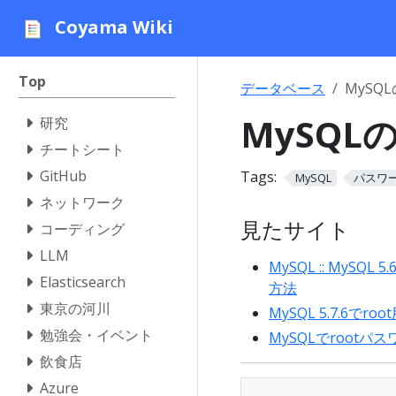
Coyama Wiki
Top
データベース
MySQ
MySQ
研究
チートシート
GitHub
Tags:
MySQL
パスワ
ネットワーク
見たサイト
コーディング
LLM
MySQL :: MySQ
Elasticsearch
方法
東京の河川
MySQL 5.7.6で
勉強会・イベント
MySQLでroot
飲食店
Azure