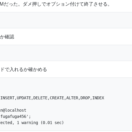
RMだった。ダメ押しでオプション付けて終了させる。
か確認
ドで入れるか確かめる
INSERT,UPDATE,DELETE,CREATE,ALTER,DROP,INDEX

n@localhost

fugafuga456';
