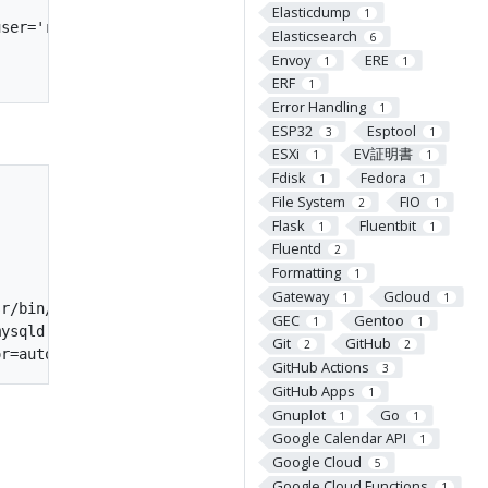
Elasticdump
1
ser='root';

Elasticsearch
6
Envoy
ERE
1
1
ERF
1
Error Handling
1
ESP32
Esptool
3
1
ESXi
EV証明書
1
1
Fdisk
Fedora
1
1
File System
FIO
2
1
Flask
Fluentbit
1
1
Fluentd
2
Formatting
1
Gateway
Gcloud
1
1
r/bin/mysqld_safe --skip-grant-tables --skip-networking

GEC
Gentoo
1
1
ysqld --basedir=/usr --datadir=/var/lib/mysql --plugin-d
Git
GitHub
2
2
GitHub Actions
3
GitHub Apps
1
Gnuplot
Go
1
1
Google Calendar API
1
Google Cloud
5
Google Cloud Functions
1