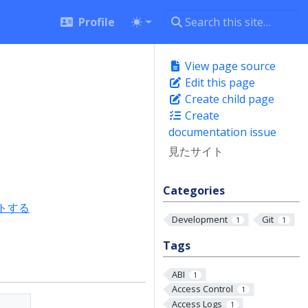
Profile
View page source
Edit this page
Create child page
Create
documentation issue
見たサイト
Categories
セットする
Development
Git
1
1
Tags
ABI
1
Access Control
1
Access Logs
1