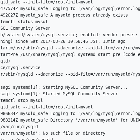
qld_safe --init-file=/root/init-mysql

477574Z mysqld_safe Logging to '/var/log/mysql/error.log
492627Z mysqld_safe A mysqld process already exists

temctl status mysql

SQL Community Server

b/systemd/system/mysql.service; enabled; vendor preset: 
ning) since Sat 2017-08-26 10:58:46 JST; 13min ago

tart=/usr/sbin/mysqld --daemonize --pid-file=/var/run/my
tartPre=/usr/share/mysql/mysql-systemd-start pre (code=e
qld)

ce/mysql.service

r/sbin/mysqld --daemonize --pid-file=/var/run/mysqld/mys
sagi systemd[1]: Starting MySQL Community Server...

sagi systemd[1]: Started MySQL Community Server.

temctl stop mysql

qld_safe --init-file=/root/init-mysql

986634Z mysqld_safe Logging to '/var/log/mysql/error.log
988214Z mysqld_safe Directory '/var/run/mysqld' for UNIX
/var/run/mysqld

var/run/mysqld': No such file or directory

ir -p /var/run/mysqld
