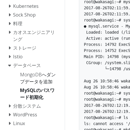
root@wakasagi:~# mys
Kubernetes
2017-08-26T02:11:59.
2017-08-26T02:11:59.
Sock Shop
root@wakasagi:~# sys
料理
● mysql.service - My
カオスエンジニアリ
 Loaded: loaded (/li
 Active: active (run
ング
Process: 14792 ExecS
ストレージ
Process: 14752 ExecS
Istio
Main PID: 14798 (mys
 CGroup: /system.sli
データベース
         └─14798 /us
MongoDBへダン
プデータを追加
Aug 26 10:58:46 waka
Aug 26 10:58:46 waka
MySQLのパスワ
root@wakasagi:~# sys
ード初期化
root@wakasagi:~# mys
分散システム
2017-08-26T02:12:19.
2017-08-26T02:12:19.
WordPress
root@wakasagi:~# ls 
Linux
ls: cannot access '/
root@wakasagi:~# mkd