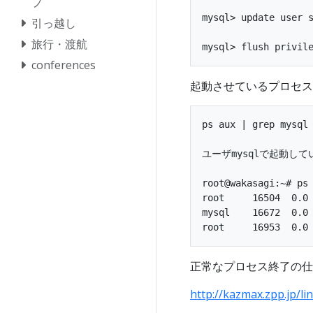
プ
mysql> update user s
引っ越し
旅行・渡航
conferences
起動させているプロセス
ps aux | grep mysql

ユーザmysqlで起動して
root@wakasagi:~# ps 
root     16504  0.0 
mysql    16672  0.0
正常なプロセス終了の仕
http://kazmax.zpp.jp/li