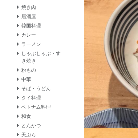
焼き肉
居酒屋
韓国料理
カレー
ラーメン
しゃぶしゃぶ・す
き焼き
粉もの
中華
そば・うどん
タイ料理
ベトナム料理
和食
とんかつ
天ぷら