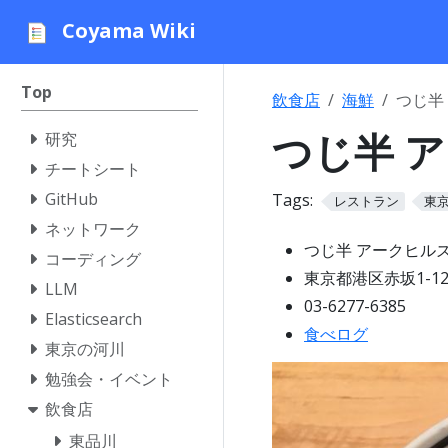
Coyama Wiki
Top
飲食店
海鮮
つじ半
つじ半 
研究
チートシート
GitHub
Tags:
レストラン
東
ネットワーク
つじ半 アークヒル
コーディング
東京都港区赤坂1-12
LLM
03-6277-6385
Elasticsearch
食べログ
東京の河川
勉強会・イベント
飲食店
東品川