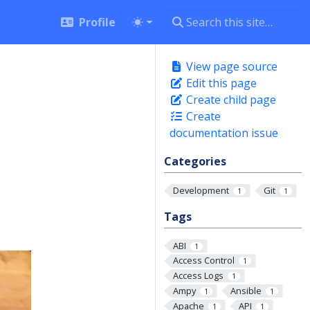
Profile
View page source
Edit this page
Create child page
Create
documentation issue
Categories
Development
Git
1
1
Tags
ABI
1
Access Control
1
Access Logs
1
Ampy
Ansible
1
1
Apache
API
1
1