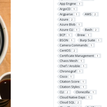
App Engine
1
ArgoCD
1
Argparse
AWS
1
2
Azure
2
Azure Blob
1
Azure CLI
Bash
1
2
BCP
Brew
1
1
BSON
Burp Suite
1
1
Camera Commands
1
CentOS
2
Certificate Management
1
Chaos Mesh
1
Chef / Ansible
1
Chronograf
1
Cisco
1
Citation Score
1
Citation Styles
1
CLI
Clonezilla
2
1
Cloud Native Days
1
Cloud SQL
2