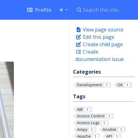
Profile
View page source
Edit this page
Create child page
Create
documentation issue
Categories
Development
Git
1
1
Tags
ABI
1
Access Control
1
Access Logs
1
Ampy
Ansible
1
1
Apache
API
1
1