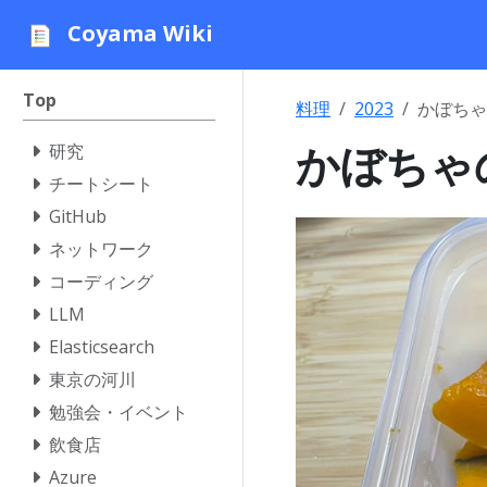
Coyama Wiki
Top
料理
2023
かぼちゃ
かぼちゃ
研究
チートシート
GitHub
ネットワーク
コーディング
LLM
Elasticsearch
東京の河川
勉強会・イベント
飲食店
Azure