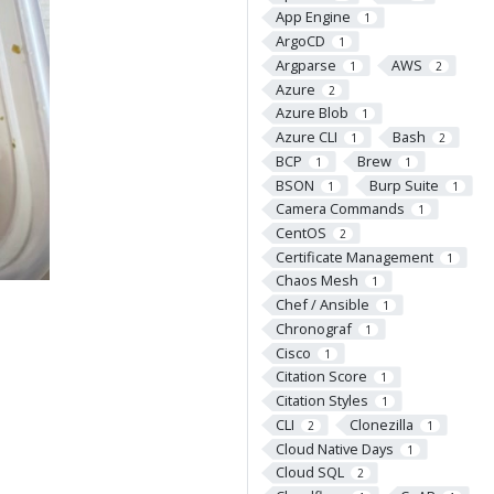
App Engine
1
ArgoCD
1
Argparse
AWS
1
2
Azure
2
Azure Blob
1
Azure CLI
Bash
1
2
BCP
Brew
1
1
BSON
Burp Suite
1
1
Camera Commands
1
CentOS
2
Certificate Management
1
Chaos Mesh
1
Chef / Ansible
1
Chronograf
1
Cisco
1
Citation Score
1
Citation Styles
1
CLI
Clonezilla
2
1
Cloud Native Days
1
Cloud SQL
2