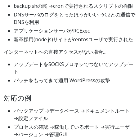
backup.shの罠 →cronで実行されるスクリプトの権限
DNSサーバのログをとったほうがいい →C2との通信で
DNSを利用
アプリケーションサーバがRCExec
新卒採用(node.js)サイトがcentosユーザで実行された
インターネットへの直接アクセスがない場合…
アップデートをSOCKSプロキシでつないでアップデー
ト
パッチをもってきて適用 WordPressの攻撃
対応の例
バックアップ →データベース →ドキュメントルート
→設定ファイル
プロセスの確認 →稼働しているポート →実行ユーザ
→バージョン →管理GUI