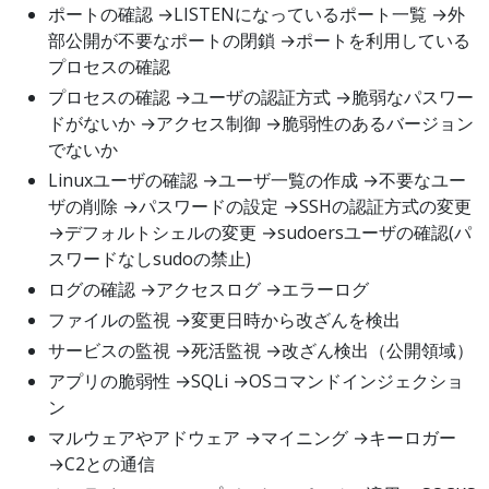
ポートの確認 →LISTENになっているポート一覧 →外
部公開が不要なポートの閉鎖 →ポートを利用している
プロセスの確認
プロセスの確認 →ユーザの認証方式 →脆弱なパスワー
ドがないか →アクセス制御 →脆弱性のあるバージョン
でないか
Linuxユーザの確認 →ユーザ一覧の作成 →不要なユー
ザの削除 →パスワードの設定 →SSHの認証方式の変更
→デフォルトシェルの変更 →sudoersユーザの確認(パ
スワードなしsudoの禁止)
ログの確認 →アクセスログ →エラーログ
ファイルの監視 →変更日時から改ざんを検出
サービスの監視 →死活監視 →改ざん検出（公開領域）
アプリの脆弱性 →SQLi →OSコマンドインジェクショ
ン
マルウェアやアドウェア →マイニング →キーロガー
→C2との通信